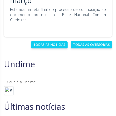
março
Rio Grande do Sul
Sergipe
Estamos na reta final do processo de contribuição ao
documento preliminar da Base Nacional Comum
Santa Catarina
São Paulo
Curricular
Tocantins
TODAS AS NOTÍCIAS
TODAS AS CATEGORIAS
Undime
O que é a Undime
Últimas notícias