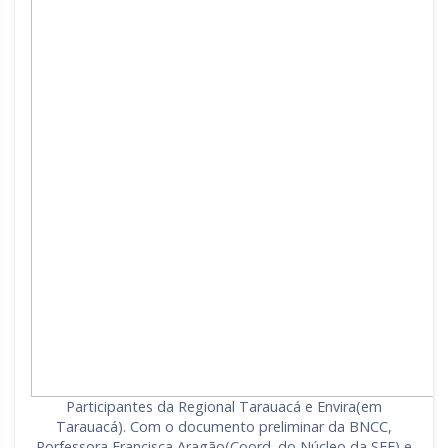
Participantes da Regional Tarauacá e Envira(em
Tarauacá). Com o documento preliminar da BNCC,
Porfessora Francisca Aragão(Coord. do Núcleo da SEE) e