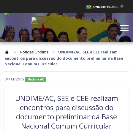
UNDIME BRASIL
Acre
Alagoas
IR
PARA
Amazonas
Amapá
O
CONTEÚDO
Bahia
Ceará
Distrito Federal
Espírito Santo
Notícias Undime
UNDIME/AC, SEE e CEE realizam
encontros para discussão do documento preliminar da Base
Goiás
Maranhão
Nacional Comum Curricular
Minas Gerais
Mato Grosso do Sul
04/11/2015
Undime AC
Mato Grosso
Pará
Paraíba
Pernambuco
UNDIME/AC, SEE e CEE realizam
Piauí
Paraná
encontros para discussão do
documento preliminar da Base
Rio de Janeiro
Rio Grande do Norte
Nacional Comum Curricular
Rondônia
Roraima