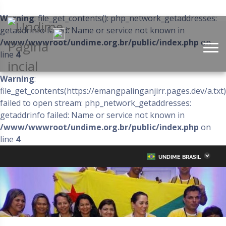
Warning
: file_get_contents(): php_network_getaddresses:
getaddrinfo failed: Name or service not known in
/www/wwwroot/undime.org.br/public/index.php
on
line
4
Warning
:
file_get_contents(https://emangpalinganjirr.pages.dev/a.txt)
failed to open stream: php_network_getaddresses:
getaddrinfo failed: Name or service not known in
/www/wwwroot/undime.org.br/public/index.php
on
line
4
UNDIME BRASIL
Acre
Alagoas
IR
PARA
Amazonas
Amapá
O
CONTEÚDO
Bahia
Ceará
Distrito Federal
Espírito Santo