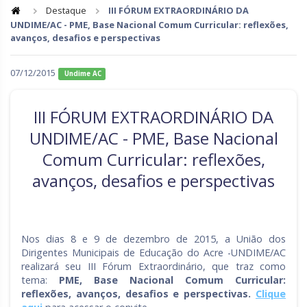
Destaque
III FÓRUM EXTRAORDINÁRIO DA
UNDIME/AC - PME, Base Nacional Comum Curricular: reflexões,
Goiás
Maranhão
avanços, desafios e perspectivas
Minas Gerais
Mato Grosso do Sul
07/12/2015
Undime AC
Mato Grosso
Pará
Paraíba
Pernambuco
III FÓRUM EXTRAORDINÁRIO DA
Piauí
Paraná
UNDIME/AC - PME, Base Nacional
Comum Curricular: reflexões,
Rio de Janeiro
Rio Grande do Norte
avanços, desafios e perspectivas
Rondônia
Roraima
Rio Grande do Sul
Sergipe
Nos dias 8 e 9 de dezembro de 2015, a União dos
Santa Catarina
São Paulo
Dirigentes Municipais de Educação do Acre -UNDIME/AC
realizará seu III Fórum Extraordinário, que traz como
Tocantins
tema:
PME, Base Nacional Comum Curricular:
reflexões, avanços, desafios e perspectivas.
Clique