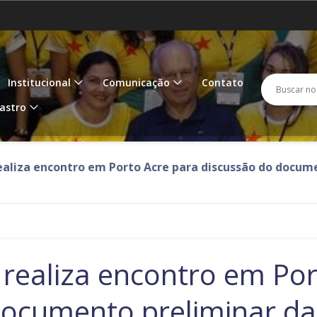
Amazonas
Amapá
IR
PARA
O
Goiás
Maranhão
M
CONTEÚDO
Busc
Buscar 
Institucional
Comunicação
Contato
Paraíba
Pernambuco
P
no
astro
porta
Rondônia
Roraima
R
aliza encontro em Porto Acre para discussão do docume
Tocantins
ealiza encontro em Por
documento preliminar da