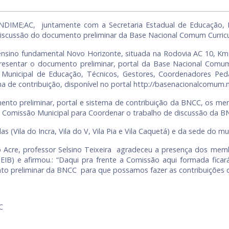
 UNDIME;AC, juntamente com a Secretaria Estadual de Educação, 
discussão do documento preliminar da Base Nacional Comum Curricu
nsino fundamental Novo Horizonte, situada na Rodovia AC 10, Km 29
resentar o documento preliminar, portal da Base Nacional Comum
o Municipal de Educação, Técnicos, Gestores, Coordenadores Pe
ma de contribuição, disponível no portal http://basenacionalcomum.
nto preliminar, portal e sistema de contribuição da BNCC, os 
 Comissão Municipal para Coordenar o trabalho de discussão da BN
s (Vila do Incra, Vila do V, Vila Pia e Vila Caquetá) e da sede do mu
o Acre, professor Selsino Teixeira agradeceu a presença dos mem
EIB) e afirmou.: “Daqui pra frente a Comissão aqui formada ficar
to preliminar da BNCC para que possamos fazer as contribuições 
C