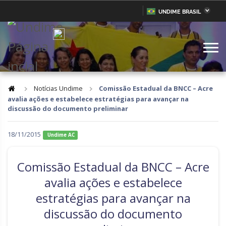
UNDIME BRASIL
Acre
Alagoas
IR
PARA
Amazonas
Amapá
O
CONTEÚDO
Bahia
Ceará
Distrito Federal
Espírito Santo
Notícias Undime
Comissão Estadual da BNCC – Acre
avalia ações e estabelece estratégias para avançar na
Goiás
Maranhão
discussão do documento preliminar
Minas Gerais
Mato Grosso do Sul
18/11/2015
Undime AC
Mato Grosso
Pará
Paraíba
Pernambuco
Comissão Estadual da BNCC – Acre
Piauí
Paraná
avalia ações e estabelece
estratégias para avançar na
Rio de Janeiro
Rio Grande do Norte
discussão do documento
Rondônia
Roraima