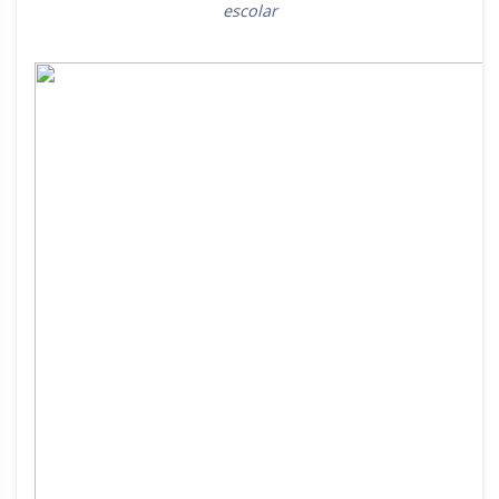
escolar
Rio Grande do Sul
Sergipe
Santa Catarina
São Paulo
Tocantins