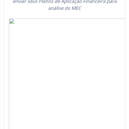
enviar seus Planos de Aplicação Financeira para
Rio Grande do Sul
Sergipe
análise do MEC
Santa Catarina
São Paulo
Tocantins