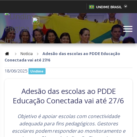
UNDIME BRASIL
Acre
Alagoas
IR
PARA
Amazonas
Amapá
O
CONTEÚDO
Bahia
Ceará
Distrito Federal
Espírito Santo
Notícia
Adesão das escolas ao PDDE Educação
Conectada vai até 27/6
Goiás
Maranhão
18/06/2025
Undime
Minas Gerais
Mato Grosso do Sul
Mato Grosso
Pará
Adesão das escolas ao PDDE
Paraíba
Pernambuco
Educação Conectada vai até 27/6
Piauí
Paraná
Objetivo é apoiar escolas com conectividade
Rio de Janeiro
Rio Grande do Norte
adequada para fins pedagógicos. Gestores
escolares podem responder ao monitoramento e
Rondônia
Roraima