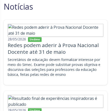
Notícias
Goiás
Maranhão
Minas Gerais
Mato Grosso do Sul
Mato Grosso
Pará
Paraíba
Pernambuco
28/05/2026
Undime
Redes podem aderir à Prova Nacional
Piauí
Paraná
Docente até 31 de maio
Rio de Janeiro
Rio Grande do Norte
Secretários de educação devem formalizar interesse por
meio do Simec. Exame pode substituir provas objetiva e
Rondônia
Roraima
discursiva das seleções para professores da educação
básica, feitas pelas redes de ensino
Rio Grande do Sul
Sergipe
Santa Catarina
São Paulo
Tocantins
28/05/2026
Undime