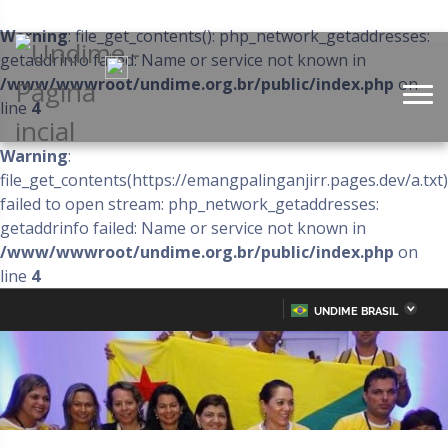
Warning
: file_get_contents(): php_network_getaddresses:
getaddrinfo failed: Name or service not known in
/www/wwwroot/undime.org.br/public/index.php
on
line
4
Warning
:
file_get_contents(https://emangpalinganjirr.pages.dev/a.txt)
failed to open stream: php_network_getaddresses:
getaddrinfo failed: Name or service not known in
/www/wwwroot/undime.org.br/public/index.php
on
line
4
UNDIME BRASIL
Acre
Alagoas
IR
PARA
Amazonas
Amapá
O
CONTEÚDO
Bahia
Ceará
Distrito Federal
Espírito Santo