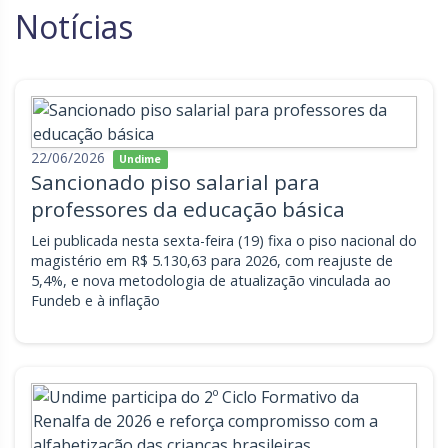
Notícias
Goiás
Maranhão
Minas Gerais
Mato Grosso do Sul
Mato Grosso
Pará
Paraíba
Pernambuco
22/06/2026
Undime
Sancionado piso salarial para
Piauí
Paraná
professores da educação básica
Rio de Janeiro
Rio Grande do Norte
Lei publicada nesta sexta-feira (19) fixa o piso nacional do
magistério em R$ 5.130,63 para 2026, com reajuste de
Rondônia
Roraima
5,4%, e nova metodologia de atualização vinculada ao
Fundeb e à inflação
Rio Grande do Sul
Sergipe
Santa Catarina
São Paulo
Tocantins