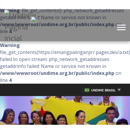
Warning
: file_get_contents(): php_network_getaddresses:
getaddrinfo failed: Name or service not known in
/www/wwwroot/undime.org.br/public/index.php
on
line
4
Warning
:
file_get_contents(https://emangpalinganjirr.pages.dev/a.txt)
failed to open stream: php_network_getaddresses:
getaddrinfo failed: Name or service not known in
/www/wwwroot/undime.org.br/public/index.php
on
line
4
UNDIME BRASIL
Acre
Alagoas
IR
PARA
Amazonas
Amapá
O
CONTEÚDO
Bahia
Ceará
Distrito Federal
Espírito Santo