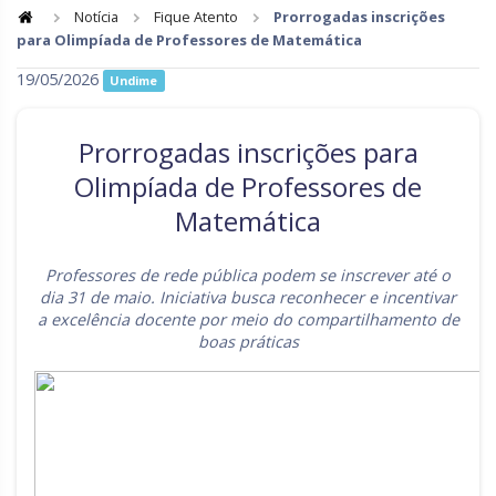
Notícia
Fique Atento
Prorrogadas inscrições
para Olimpíada de Professores de Matemática
Goiás
Maranhão
19/05/2026
Undime
Minas Gerais
Mato Grosso do Sul
Mato Grosso
Pará
Prorrogadas inscrições para
Paraíba
Pernambuco
Olimpíada de Professores de
Matemática
Piauí
Paraná
Rio de Janeiro
Rio Grande do Norte
Professores de rede pública podem se inscrever até o
dia 31 de maio. Iniciativa busca reconhecer e incentivar
Rondônia
Roraima
a excelência docente por meio do compartilhamento de
boas práticas
Rio Grande do Sul
Sergipe
Santa Catarina
São Paulo
Tocantins