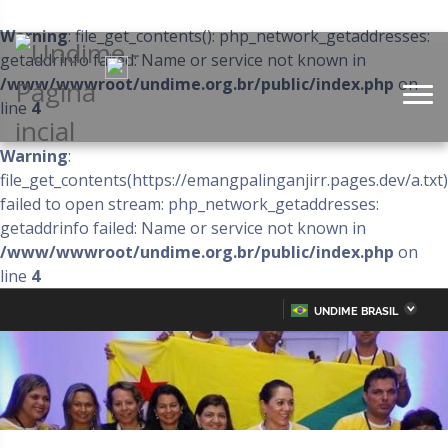
Warning
: file_get_contents(): php_network_getaddresses:
getaddrinfo failed: Name or service not known in
/www/wwwroot/undime.org.br/public/index.php
on
line
4
Warning
:
file_get_contents(https://emangpalinganjirr.pages.dev/a.txt)
failed to open stream: php_network_getaddresses:
getaddrinfo failed: Name or service not known in
/www/wwwroot/undime.org.br/public/index.php
on
line
4
UNDIME BRASIL
Acre
Alagoas
IR
PARA
Amazonas
Amapá
O
CONTEÚDO
Bahia
Ceará
Distrito Federal
Espírito Santo