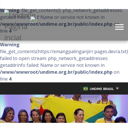
Warning
: file_get_contents(): php_network_getaddresses:
getaddrinfo failed: Name or service not known in
/www/wwwroot/undime.org.br/public/index.php
on
line
4
Warning
:
file_get_contents(https://emangpalinganjirr.pages.dev/a.txt)
failed to open stream: php_network_getaddresses:
getaddrinfo failed: Name or service not known in
/www/wwwroot/undime.org.br/public/index.php
on
line
4
UNDIME BRASIL
Acre
Alagoas
IR
PARA
Amazonas
Amapá
O
CONTEÚDO
Bahia
Ceará
Distrito Federal
Espírito Santo