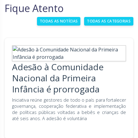
Fique Atento
Goiás
Maranhão
TODAS AS NOTÍCIAS
TODAS AS CATEGORIAS
Minas Gerais
Mato Grosso do Sul
Mato Grosso
Pará
Paraíba
Pernambuco
Piauí
Paraná
Adesão à Comunidade
Rio de Janeiro
Rio Grande do Norte
Nacional da Primeira
Rondônia
Roraima
Infância é prorrogada
Rio Grande do Sul
Sergipe
Iniciativa reúne gestores de todo o país para fortalecer
governança, cooperação federativa e implementação
Santa Catarina
São Paulo
de políticas públicas voltadas a bebês e crianças de
até seis anos. A adesão é voluntária
Tocantins